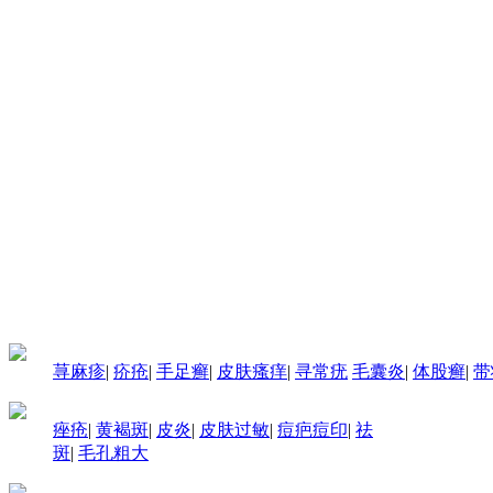
荨麻疹
|
疥疮
|
手足癣
|
皮肤瘙痒
|
寻常疣
毛囊炎
|
体股癣
|
带
痤疮
|
黄褐斑
|
皮炎
|
皮肤过敏
|
痘疤痘印
|
祛
斑
|
毛孔粗大